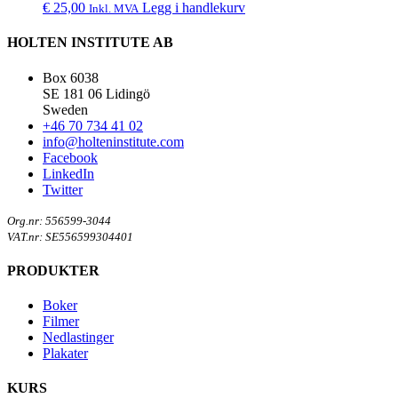
€
25,00
Legg i handlekurv
Inkl. MVA
HOLTEN INSTITUTE AB
Box 6038
SE 181 06 Lidingö
Sweden
+46 70 734 41 02
info@holteninstitute.com
Facebook
LinkedIn
Twitter
Org.nr: 556599-3044
VAT.nr: SE556599304401
PRODUKTER
Boker
Filmer
Nedlastinger
Plakater
KURS