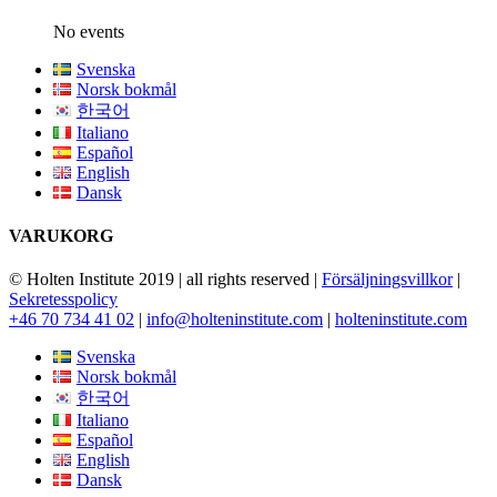
No events
Svenska
Norsk bokmål
한국어
Italiano
Español
English
Dansk
VARUKORG
© Holten Institute 2019 | all rights reserved |
Försäljningsvillkor
|
Sekretesspolicy
+46 70 734 41 02
|
info@holteninstitute.com
|
holteninstitute.com
Svenska
Norsk bokmål
한국어
Italiano
Español
English
Dansk