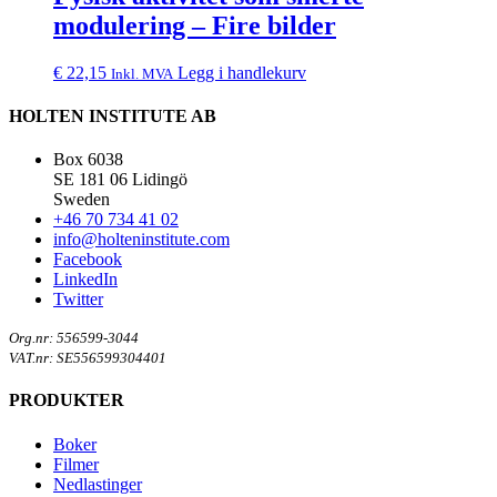
modulering – Fire bilder
€
22,15
Legg i handlekurv
Inkl. MVA
HOLTEN INSTITUTE AB
Box 6038
SE 181 06 Lidingö
Sweden
+46 70 734 41 02
info@holteninstitute.com
Facebook
LinkedIn
Twitter
Org.nr: 556599-3044
VAT.nr: SE556599304401
PRODUKTER
Boker
Filmer
Nedlastinger