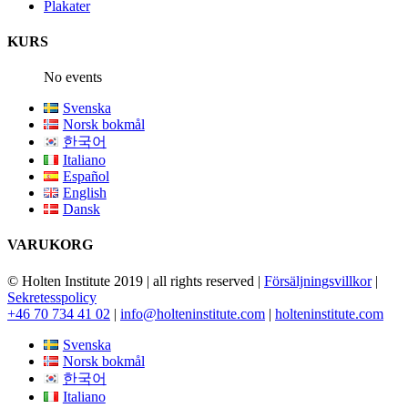
Plakater
KURS
No events
Svenska
Norsk bokmål
한국어
Italiano
Español
English
Dansk
VARUKORG
© Holten Institute 2019 | all rights reserved |
Försäljningsvillkor
|
Sekretesspolicy
+46 70 734 41 02
|
info@holteninstitute.com
|
holteninstitute.com
Svenska
Norsk bokmål
한국어
Italiano