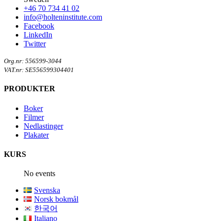
+46 70 734 41 02
info@holteninstitute.com
Facebook
LinkedIn
Twitter
Org.nr: 556599-3044
VAT.nr: SE556599304401
PRODUKTER
Boker
Filmer
Nedlastinger
Plakater
KURS
No events
Svenska
Norsk bokmål
한국어
Italiano