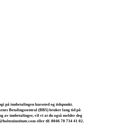
gi på innbetalingen kurssted og tidspunkt.
nes Betalingssentral (BBS) bruker lang tid på
g av innbetalinger, vil vi at du også melder deg
o@holteninstitute.com eller tlf. 0046 70 734 41 02.