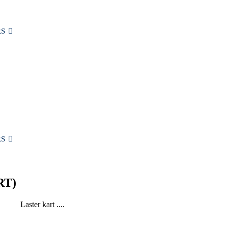
S
V
MIN KONTO
PUBLIKASJONER
BLOGG
OM OSS
KONTAKT OSS
S
RT)
Laster kart ....