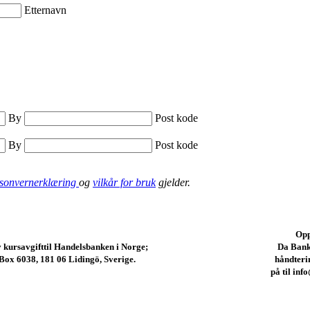
Etternavn
By
Post kode
By
Post kode
sonvernerklæring
og
vilkår for bruk
gjelder.
Opp
 kursavgifttil Handelsbanken i Norge;
Da Banke
Box 6038, 181 06 Lidingö, Sverige.
håndterin
på til inf