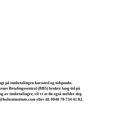
gi på innbetalingen kurssted og tidspunkt.
nes Betalingssentral (BBS) bruker lang tid på
g av innbetalinger, vil vi at du også melder deg
o@holteninstitute.com eller tlf. 0046 70 734 41 02.