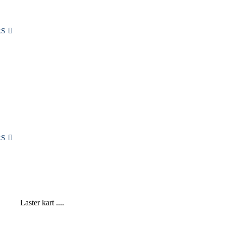
S
V
MIN KONTO
PUBLIKASJONER
BLOGG
OM OSS
KONTAKT OSS
S
Laster kart ....