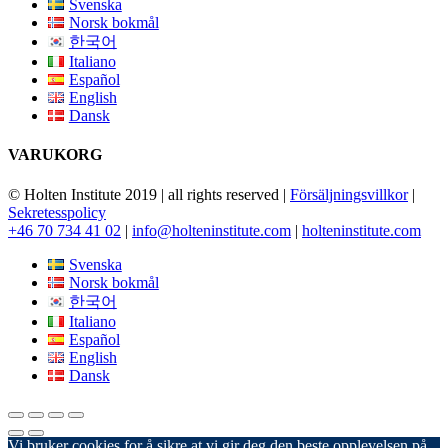
Svenska
Norsk bokmål
한국어
Italiano
Español
English
Dansk
VARUKORG
© Holten Institute 2019 | all rights reserved |
Försäljningsvillkor
|
Sekretesspolicy
+46 70 734 41 02
|
info@holteninstitute.com
|
holteninstitute.com
Svenska
Norsk bokmål
한국어
Italiano
Español
English
Dansk
Vi bruker cookies for å sikre at vi gir deg den beste opplevelsen på