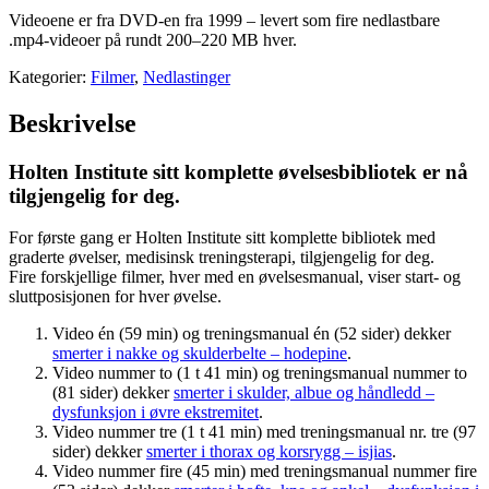
Videoene er fra DVD-en fra 1999 – levert som fire nedlastbare
.mp4-videoer på rundt 200–220 MB hver.
Kategorier:
Filmer
,
Nedlastinger
Beskrivelse
Holten Institute sitt komplette øvelsesbibliotek er nå
tilgjengelig for deg.
For første gang er Holten Institute sitt komplette bibliotek med
graderte øvelser, medisinsk treningsterapi, tilgjengelig for deg.
Fire forskjellige filmer, hver med en øvelsesmanual, viser start- og
sluttposisjonen for hver øvelse.
Video én (59 min) og treningsmanual én (52 sider) dekker
smerter i nakke og skulderbelte – hodepine
.
Video nummer to (1 t 41 min) og treningsmanual nummer to
(81 sider) dekker
smerter i skulder, albue og håndledd –
dysfunksjon i øvre ekstremitet
.
Video nummer tre (1 t 41 min) med treningsmanual nr. tre (97
sider) dekker
smerter i thorax og korsrygg – isjias
.
Video nummer fire (45 min) med treningsmanual nummer fire